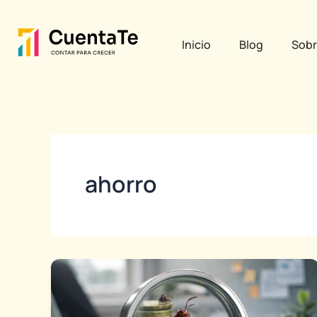
Ir
al
Inicio
Blog
Sobr
contenido
ahorro