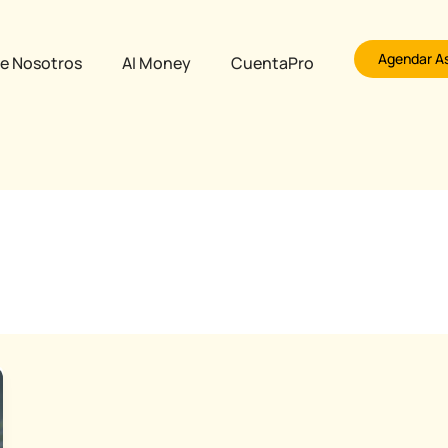
Agendar A
e Nosotros
AI Money
CuentaPro