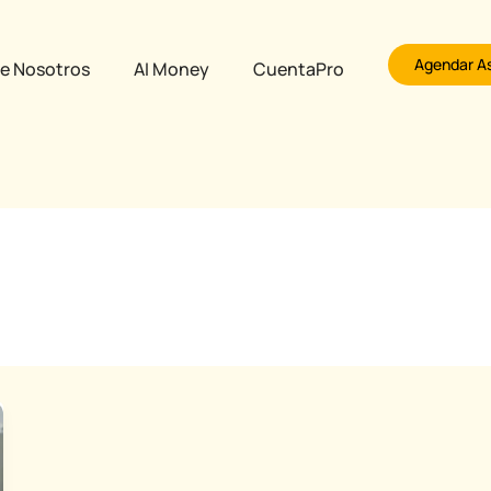
Agendar A
e Nosotros
AI Money
CuentaPro