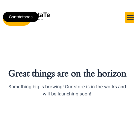
Ir
al
Contáctanos
Agendar
contenido
Asesoría
Great things are on the horizon
Something big is brewing! Our store is in the works and
will be launching soon!