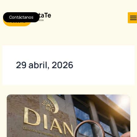
Ir
al
Contáctanos
Agendar
contenido
Asesoría
29 abril, 2026