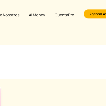
Agendar A
e Nosotros
AI Money
CuentaPro