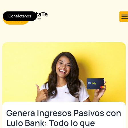
Ir
Post
al
navigation
Contáctanos
Agendar
contenido
Asesoría
Genera Ingresos Pasivos con
Lulo Bank: Todo lo que