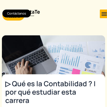
Ir
Post
al
navigation
Contáctanos
Agendar
contenido
Asesoría
▷ Qué es la Contabilidad ? |
por qué estudiar esta
carrera