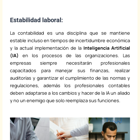
h
i
Estabilidad laboral:
g
h
La contabilidad es una disciplina que se mantiene
-
estable incluso en tiempos de incertidumbre económica
e
y la actual implementación de la
Inteligencia Artificial
n
(IA)
en los procesos de las organizaciones. Las
d
empresas siempre necesitarán profesionales
r
capacitados para manejar sus finanzas, realizar
o
auditorías y garantizar el cumplimiento de las normas y
l
regulaciones, además los profesionales contables
e
deben adaptarse a los cambios y hacer de la IA un aliado
x
y no un enemigo que solo reemplaza sus funciones.
.
c
o
m
/