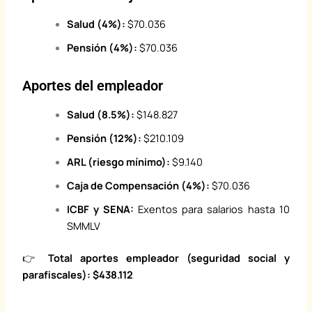
Salud (4%):
$70.036
Pensión (4%):
$70.036
Aportes del empleador
Salud (8.5%):
$148.827
Pensión (12%):
$210.109
ARL (riesgo mínimo):
$9.140
Caja de Compensación (4%):
$70.036
ICBF y SENA:
Exentos para salarios hasta 10
SMMLV
👉
Total aportes empleador (seguridad social y
parafiscales):
$438.112