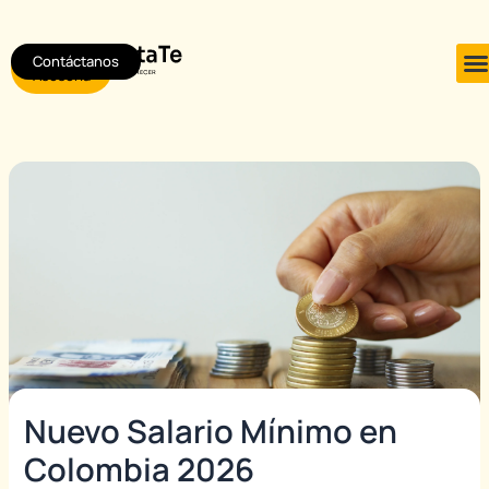
Ir
Post
al
navigation
Contáctanos
Agendar
contenido
Asesoría
Nuevo Salario Mínimo en
Colombia 2026