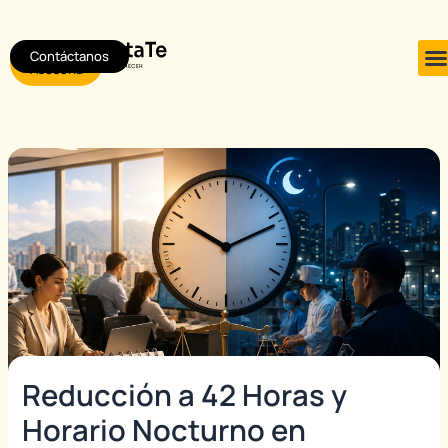
Ir
Post
al
navigation
Contáctanos
Agendar
contenido
Asesoría
Reducción a 42 Horas y
Horario Nocturno en