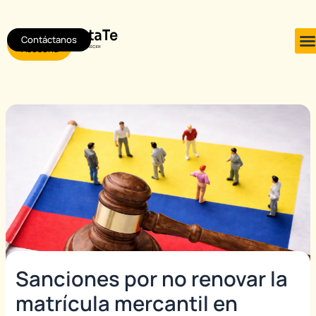
Ir
Post
al
navigation
Contáctanos
Agendar
contenido
Asesoría
Sanciones por no renovar la
matrícula mercantil en