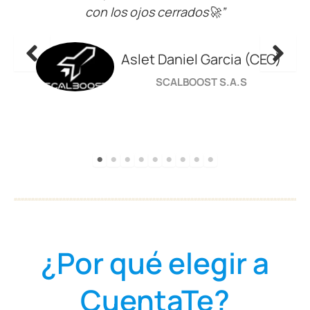
que se nos presentaron en el camino y
tomar mejores decisiones tributarias”
O)
CUIDADO INTEGRAL D’
LA MACARENA
Cali- Valle del cauca
¿Por qué elegir a
CuentaTe?