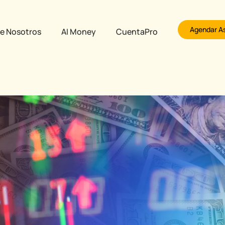
Agendar A
e Nosotros
AI Money
CuentaPro