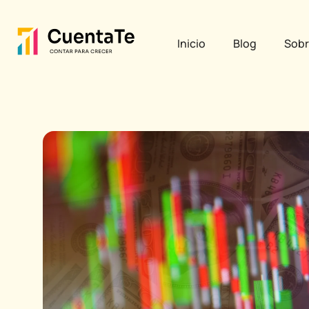
Ir
Post
al
navigation
Inicio
Blog
Sobr
contenido