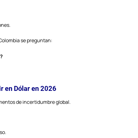
ones.
 Colombia se preguntan:
y?
tir en Dólar en 2026
mentos de incertidumbre global.
so.