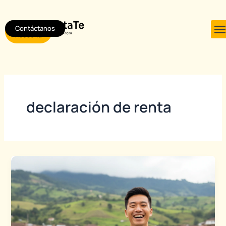
Ir
al
Contáctanos
Agendar
contenido
Asesoría
declaración de renta