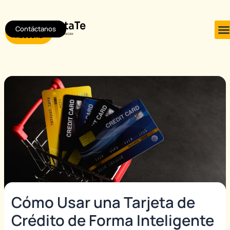
Ir
Post
al
navigation
Contáctanos
Agendar
contenido
Asesoría
Cómo Usar una Tarjeta de
Crédito de Forma Inteligente