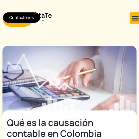
Ir
Post
al
navigation
Contáctanos
Agendar
contenido
Asesoría
Qué es la causación
contable en Colombia