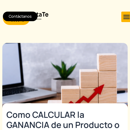
Ir
Post
al
navigation
Contáctanos
Agendar
contenido
Asesoría
Como CALCULAR la
GANANCIA de un Producto o