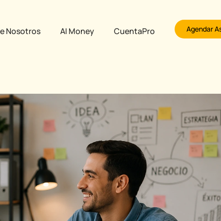
Agendar A
e Nosotros
AI Money
CuentaPro