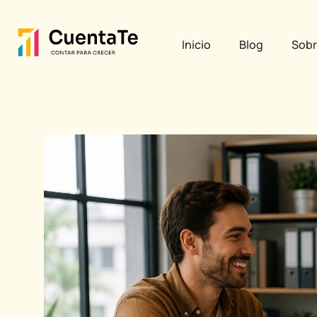
Ir
Post
al
navigation
Inicio
Blog
Sobr
contenido