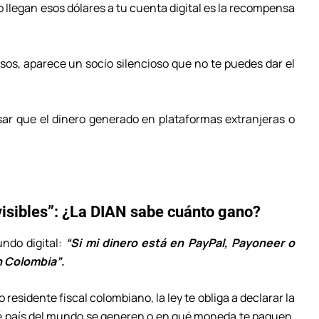
llegan esos dólares a tu cuenta digital es la recompensa
os, aparece un socio silencioso que no te puedes dar el
ar que el dinero generado en plataformas extranjeras o
.
nvisibles”: ¿La DIAN sabe cuánto gano?
ndo digital:
“Si mi dinero está en PayPal, Payoneer o
n Colombia”
.
esidente fiscal colombiano, la ley te obliga a declarar la
qué país del mundo se generen o en qué moneda te paguen.