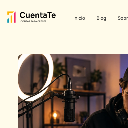
Ir
Post
al
navigation
Inicio
Blog
Sobr
contenido