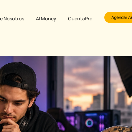
Agendar A
e Nosotros
AI Money
CuentaPro