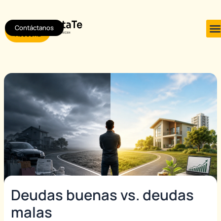
Ir
Post
al
navigation
Contáctanos
Agendar
contenido
Asesoría
Deudas buenas vs. deudas
malas