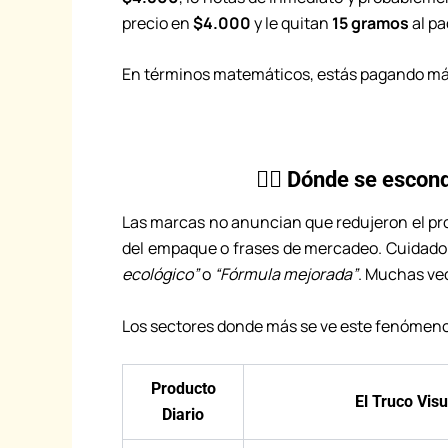
precio en
$4.000
y le quitan
15 gramos
al pa
En términos matemáticos, estás pagando más
🕵️‍♂️ Dónde se esco
Las marcas no anuncian que redujeron el pro
del empaque o frases de mercadeo. Cuidado 
ecológico”
o
“Fórmula mejorada”
. Muchas vec
Los sectores donde más se ve este fenómeno 
Producto
El Truco Visu
Diario