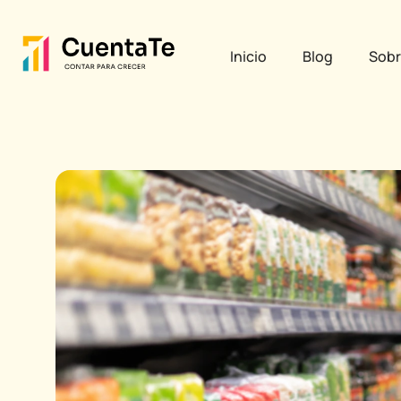
Ir
Post
al
navigation
Inicio
Blog
Sobr
contenido