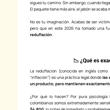
sigues tu camino. Sin embargo, cuando llega
El paquete tiene más aire, el jabón se acaba 
No es tu imaginación. Acabas de ser vícti
pero que en este 2026 ha tomado una fue
reduflación
.
📉 ¿Qué es exa
La reduflación (conocida en inglés como
“inflación”) es una práctica legal donde
las
un producto, pero mantienen exactamente
¿Por qué lo hacen? Por pura psicologí
colombianos somos extremadamente sensibl
$4.800
, lo notas de inmediato y probablem