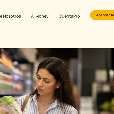
Agendar A
e Nosotros
AI Money
CuentaPro