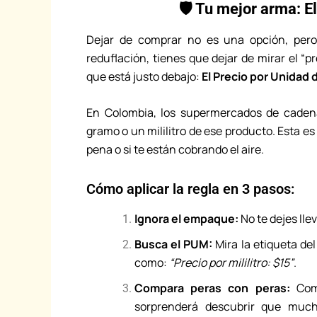
🛡️ Tu mejor arma: 
Dejar de comprar no es una opción, pero 
reduflación, tienes que dejar de mirar el “
que está justo debajo:
El Precio por Unidad
En Colombia, los supermercados de cadena
gramo o un mililitro de ese producto. Esta e
pena o si te están cobrando el aire.
Cómo aplicar la regla en 3 pasos:
Ignora el empaque:
No te dejes llev
Busca el PUM:
Mira la etiqueta de
como:
“Precio por mililitro: $15”
.
Compara peras con peras:
Comp
sorprenderá descubrir que muc