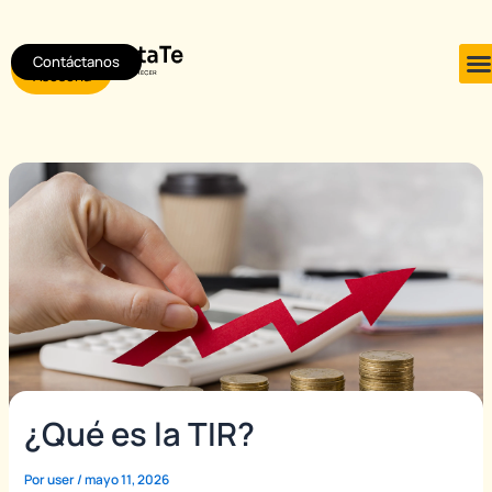
Ir
Post
al
navigation
Contáctanos
Agendar
contenido
Asesoría
¿Qué es la TIR?
Por
user
/
mayo 11, 2026