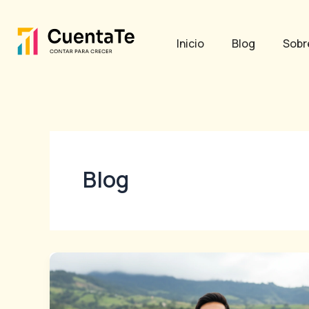
Ir
Post
al
pagination
Inicio
Blog
Sobr
contenido
Blog