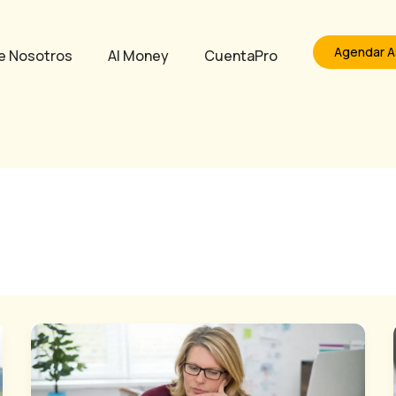
Agendar A
e Nosotros
AI Money
CuentaPro